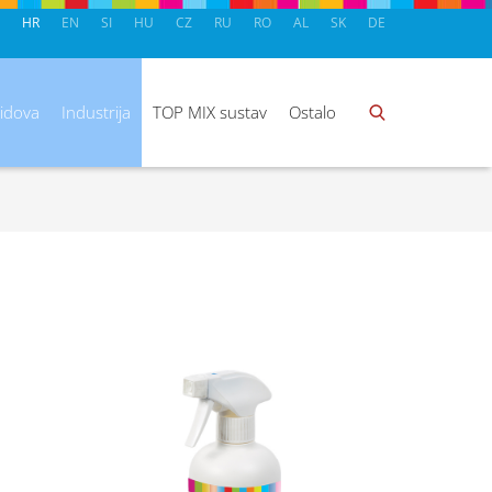
HR
EN
SI
HU
CZ
RU
RO
AL
SK
DE
zidova
Industrija
TOP MIX sustav
Ostalo