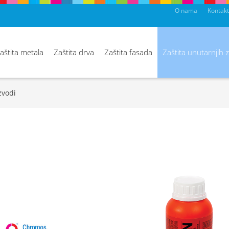
O nama
Kontakt
aštita metala
Zaštita drva
Zaštita fasada
Zaštita unutarnjih 
zvodi