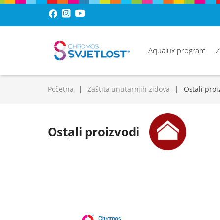
Aqualux program
Z
Početna
Zaštita unutarnjih zidova
Ostali proi
Ostali proizvodi