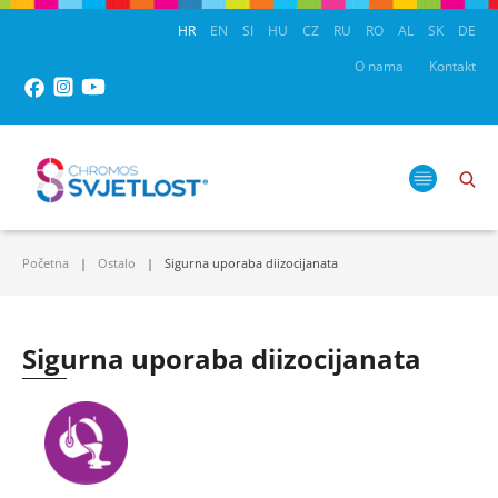
HR
EN
SI
HU
CZ
RU
RO
AL
SK
DE
O nama
Kontakt
Početna
Ostalo
Sigurna uporaba diizocijanata
Sigurna uporaba diizocijanata