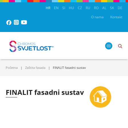
HR
EN
SI
HU
CZ
RU
RO
AL
SK
DE
O nama
Kontakt
Početna
Zaštita fasada
FINALIT fasadni sustav
FINALIT fasadni sustav