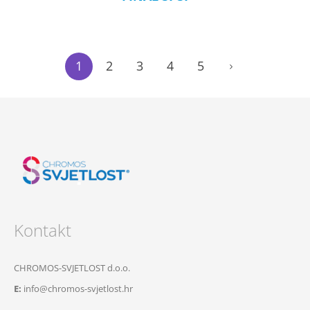
1
2
3
4
5
Kontakt
CHROMOS-SVJETLOST d.o.o.
E:
info@chromos-svjetlost.hr