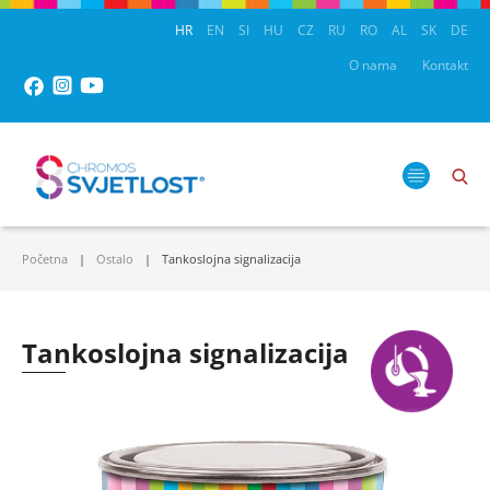
HR
EN
SI
HU
CZ
RU
RO
AL
SK
DE
O nama
Kontakt
Početna
Ostalo
Tankoslojna signalizacija
Tankoslojna signalizacija