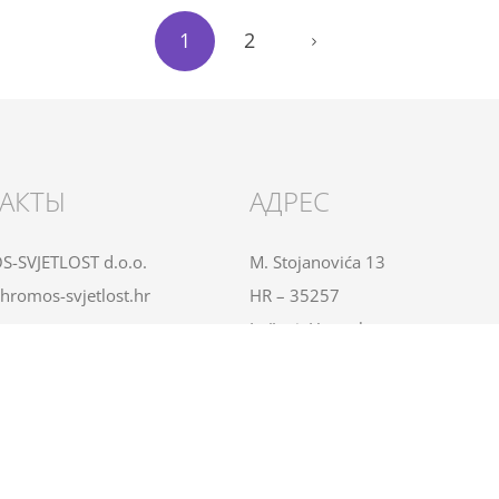
1
2
АКТЫ
АДРЕС
-SVJETLOST d.o.o.
M. Stojanovića 13
hromos-svjetlost.hr
HR – 35257
Lužani, Hrvatska