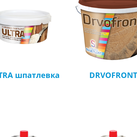
TRA шпатлевка
DRVOFRON