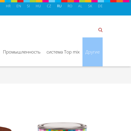
HR
EN
SI
HU
CZ
RU
RO
AL
SK
DE
Промышленность
система Top mix
Другие