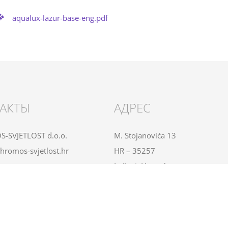
aqualux-lazur-base-eng.pdf
АКТЫ
АДРЕС
-SVJETLOST d.o.o.
M. Stojanovića 13
hromos-svjetlost.hr
HR – 35257
Lužani, Hrvatska