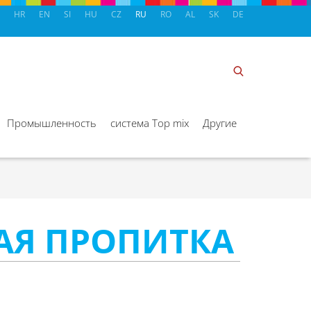
HR
EN
SI
HU
CZ
RU
RO
AL
SK
DE
Промышленность
система Top mix
Другие
АЯ ПРОПИТКА