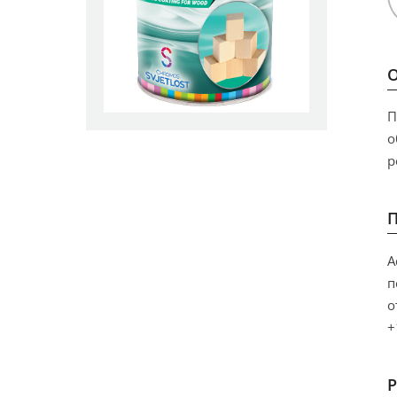
П
о
р
A
п
о
+