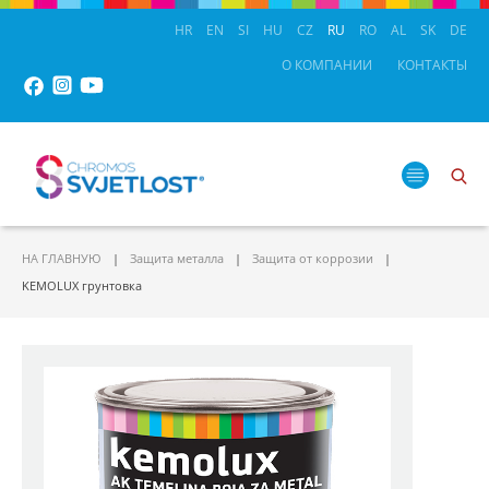
HR
EN
SI
HU
CZ
RU
RO
AL
SK
DE
О КОМПАНИИ
КОНТАКТЫ
НА ГЛАВНУЮ
Защита металла
Защита от коррозии
KEMOLUX грунтовка